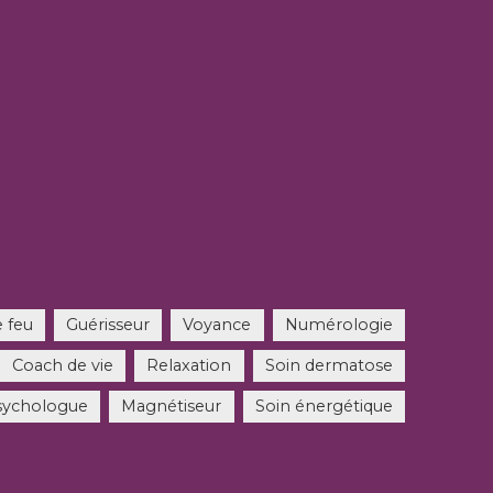
 feu
Guérisseur
Voyance
Numérologie
Coach de vie
Relaxation
Soin dermatose
sychologue
Magnétiseur
Soin énergétique