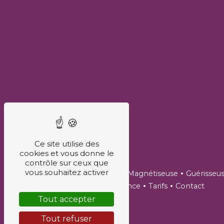
Ce site utilise des
Plan du site
cookies et vous donne le
contrôle sur ceux que
vous souhaitez activer
Accueil
Coach de vie
Magnétiseuse
Guérisseu
Coupeuse de feu
Voyance
Tarifs
Contact
Tout accepter
Tout refuser