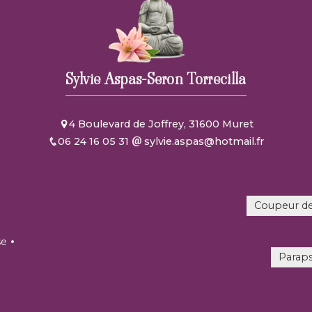
Sylvie Aspas-Seron Torrecilla
4 Boulevard de Joffrey, 31600 Muret
06 24 16 05 31
sylvie.aspas@hotmail.fr
Coupeur de
se
Parap