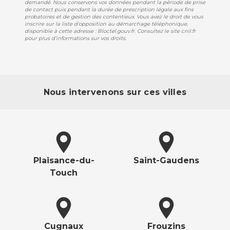
demandé. Nous conservons vos données pendant la période de prise
de contact puis pendant la durée de prescription légale aux fins
probatoires et de gestion des contentieux. Vous avez le droit de vous
inscrire sur la liste d'opposition au démarchage téléphonique,
disponible à cette adresse :
Bloctel.gouv.fr
. Consultez le site cnil.fr
pour plus d’informations sur vos droits.
Nous intervenons sur ces villes
Plaisance-du-
Saint-Gaudens
Touch
Cugnaux
Frouzins