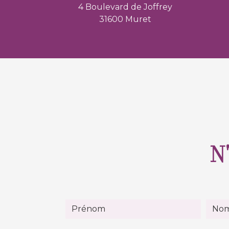
4 Boulevard de Joffrey
31600 Muret
N'