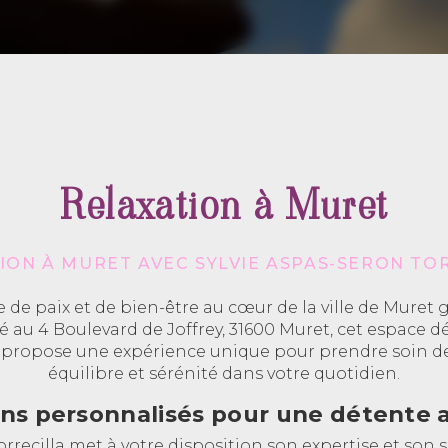
Relaxation à Muret
ION À MURET AVEC SYLVIE ASPAS-SERON TO
de paix et de bien-être au cœur de la ville de Muret g
ué au 4 Boulevard de Joffrey, 31600 Muret, cet espace dé
 propose une expérience unique pour prendre soin de
équilibre et sérénité dans votre quotidien.
ins personnalisés pour une détente 
orrecilla met à votre disposition son expertise et son s