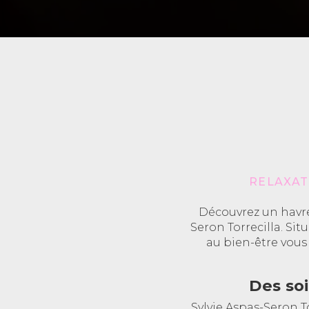
RELAXAT
Découvrez un havre 
Seron Torrecilla. Sit
au bien-être vous
Des so
Sylvie Aspas-Seron T