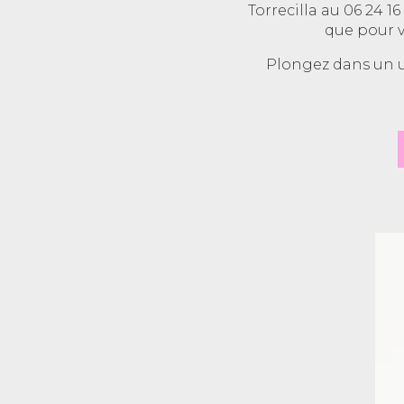
Torrecilla au 06 24 1
que pour v
Plongez dans un un