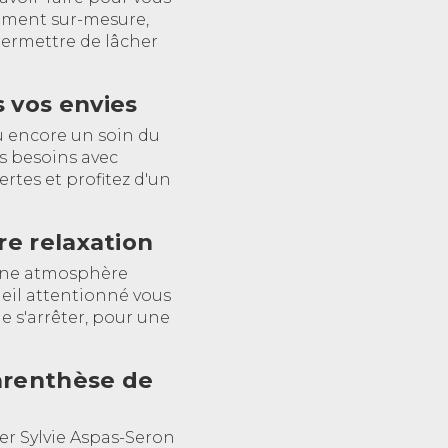
ement sur-mesure,
permettre de lâcher
 vos envies
u encore un soin du
os besoins avec
rtes et profitez d'un
e relaxation
r une atmosphère
ueil attentionné vous
 s'arrêter, pour une
arenthèse de
ter Sylvie Aspas-Seron