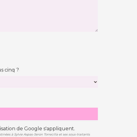
s cinq ?
isation
de Google s'appliquent.
nées à Sylvie Aspas-Seron Torrecilla et ses sous-traitants