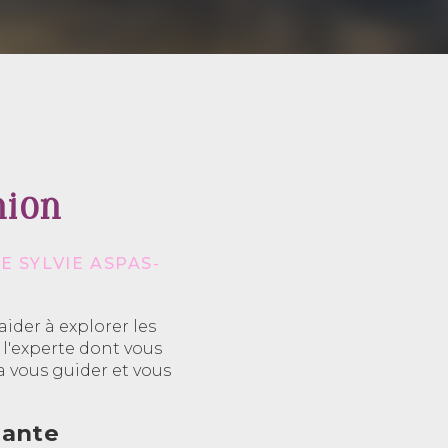
nion
 SYLVIE ASPAS-
ider à explorer les
t l'experte dont vous
a vous guider et vous
nante