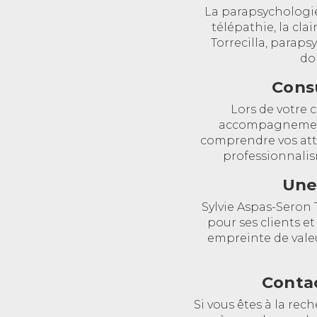
La parapsychologie
télépathie, la cl
Torrecilla, parap
do
Consu
Lors de votre c
accompagnement 
comprendre vos atte
professionnalis
Une
Sylvie Aspas-Seron
pour ses clients e
empreinte de valeu
Contac
Si vous êtes à la re