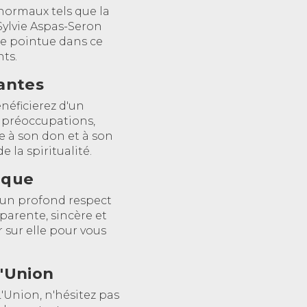
normaux tels que la
Sylvie Aspas-Seron
se pointue dans ce
ts.
lantes
énéficierez d'un
 préoccupations,
e à son don et à son
la spiritualité.
ique
 un profond respect
parente, sincère et
 sur elle pour vous
L'Union
'Union, n'hésitez pas