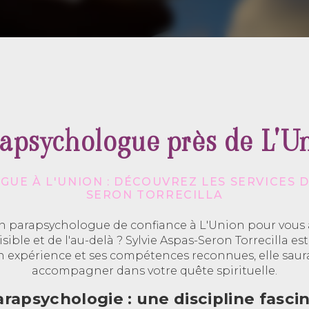
apsychologue près de L'U
UE À L'UNION : DÉCOUVREZ LES SERVICES DE
SERON TORRECILLA
 parapsychologue de confiance à L'Union pour vous a
sible et de l'au-delà ? Sylvie Aspas-Seron Torrecilla es
n expérience et ses compétences reconnues, elle saur
accompagner dans votre quête spirituelle.
arapsychologie : une discipline fasci