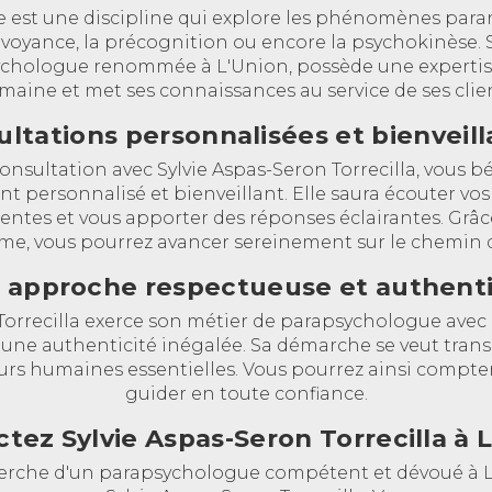
 est une discipline qui explore les phénomènes para
airvoyance, la précognition ou encore la psychokinèse. 
sychologue renommée à L'Union, possède une experti
maine et met ses connaissances au service de ses clien
ltations personnalisées et bienveil
onsultation avec Sylvie Aspas-Seron Torrecilla, vous b
personnalisé et bienveillant. Elle saura écouter vos
ntes et vous apporter des réponses éclairantes. Grâc
me, vous pourrez avancer sereinement sur le chemin de 
 approche respectueuse et authent
 Torrecilla exerce son métier de parapsychologue avec
t une authenticité inégalée. Sa démarche se veut trans
rs humaines essentielles. Vous pourrez ainsi compter
guider en toute confiance.
tez Sylvie Aspas-Seron Torrecilla à 
cherche d'un parapsychologue compétent et dévoué à L