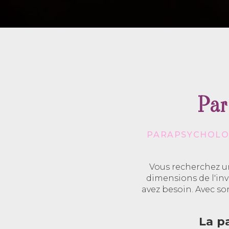
Par
PARAPSYCHOLOG
Vous recherchez un
dimensions de l'invi
avez besoin. Avec so
La p