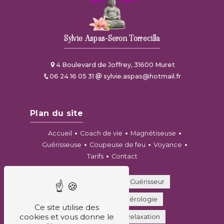
Sylvie Aspas-Seron Torrecilla
4 Boulevard de Joffrey, 31600 Muret
06 24 16 05 31
sylvie.aspas@hotmail.fr
Plan du site
Accueil
Coach de vie
Magnétiseuse
Guérisseuse
Coupeuse de feu
Voyance
Tarifs
Contact
Coupeur de feu
Guérisseur
Voyance
Numérologie
Ce site utilise des
cookies et vous donne le
Coach de vie
Relaxation