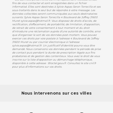
fins de vous contacter et sont enregistrées dans un fichier
informatisé. Elles sont destinées à Sylvie Aspas-Seron Torrecilla et ses
sous-traitants dans le seul but de répondre à votre message. Les
données collectées seront communiquées aux seuls destinataires
suivants: Sylvie Aspas-Seron Torrecilla 4 Boulevard de Joffrey 31600
Muret sylvie.aspas@hotmail.fr. Vous disposez de droits d’accès, de
rectification, d’effacement, de portabilité, de limitation, d’opposition,
de retrait de votre consentement à tout moment et du droit
d’introduire une réclamation auprès d’une autorité de contrôle, ainsi
que d’organiser le sort de vos données post-mortem. Vous pouvez
exercer ces droits par voie postale à l'adresse 4 Boulevard de Joffrey
31600 Muret ou par courrier électronique à l'adresse
sylvie.aspas@hotmail.fr. Un justificatif d'identité pourra vous être
demandé. Nous conservons vos données pendant la période de prise
de contact puis pendant la durée de prescription légale aux fins
probatoires et de gestion des contentieux. Vous avez le droit de vous
inscrire sur la liste d'opposition au démarchage téléphonique,
disponible à cette adresse :
Bloctel.gouv.fr
. Consultez le site cnil.fr
pour plus d’informations sur vos droits.
Nous intervenons sur ces villes