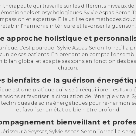
 thérapeute qui travaille sur les différents niveaux de
 émotionnels et psychologiques. Sylvie Aspas-Seron Tor
ompassion et expertise. Elle utilise des méthodes douc
rétablir l'harmonie intérieure et favoriser la guérison.
e approche holistique et personnali
unique, c'est pourquoi Sylvie Aspas-Seron Torrecilla
cun de ses patients. En prenant en compte l'ensemb
t un bilan global et adapte ses soins en fonction des be
chacun.
s bienfaits de la guérison énergéti
ue est une pratique qui vise à rééquilibrer les flux d
tensions et favoriser la circulation de l'énergie vitale. 
es techniques de soins énergétiques pour ré-harmoniser 
et favoriser un état de bien-être profond.
ompagnement bienveillant et profes
érisseur à Seysses, Sylvie Aspas-Seron Torrecilla s'eng