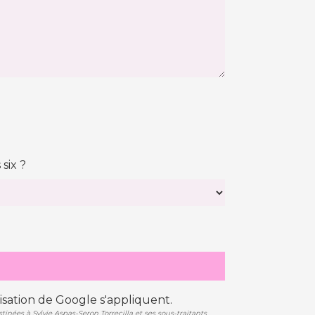
six ?
isation
de Google s'appliquent.
nées à Sylvie Aspas-Seron Torrecilla et ses sous-traitants