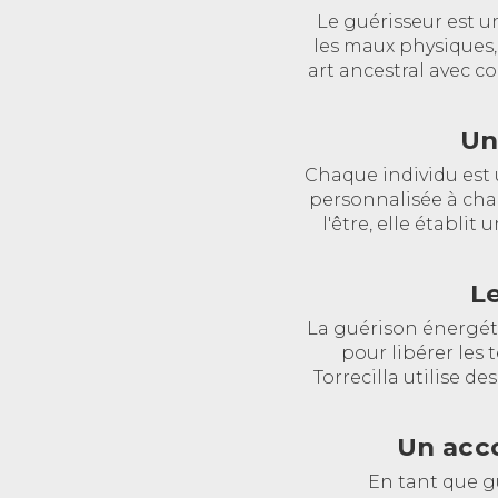
Le guérisseur est un
les maux physiques,
art ancestral avec c
Un
Chaque individu est 
personnalisée à cha
l'être, elle établi
Le
La guérison énergétiq
pour libérer les 
Torrecilla utilise d
Un acc
En tant que gu