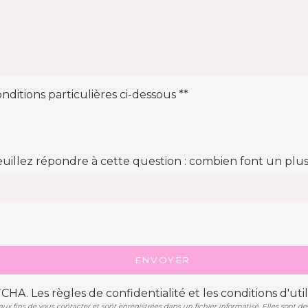
nditions particulières ci-dessous **
euillez répondre à cette question : combien font un plus 
ENVOYER
TCHA. Les
règles de confidentialité
et les
conditions d'util
fins de vous contacter et sont enregistrées dans un fichier informatisé. Elles sont desti