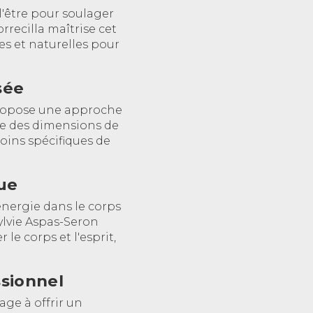
 l'être pour soulager
recilla maîtrise cet
es et naturelles pour
sée
 propose une approche
le des dimensions de
soins spécifiques de
que
'énergie dans le corps
Sylvie Aspas-Seron
le corps et l'esprit,
sionnel
age à offrir un