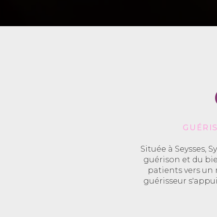
GUÉRIS
Située à Seysses, S
guérison et du bi
patients vers un
guérisseur s'appu