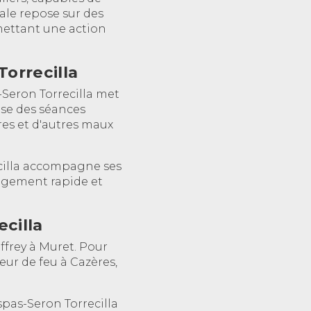
rale repose sur des
mettant une action
Torrecilla
-Seron Torrecilla met
ose des séances
ures et d'autres maux
ecilla accompagne ses
agement rapide et
ecilla
ffrey à Muret. Pour
ur de feu à Cazères,
spas-Seron Torrecilla