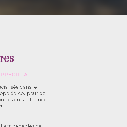
res
ORRECILLA
cialisée dans le
ppelée 'coupeur de
sonnes en souffrance
r.
iers, capables de