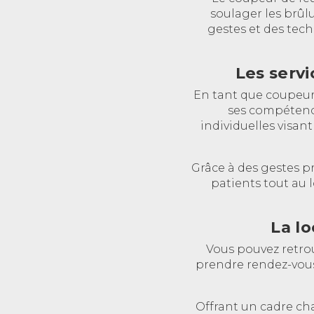
soulager les brûlu
gestes et des tec
Les servi
En tant que coupeur 
ses compétence
individuelles visant
Grâce à des gestes p
patients tout au
La lo
Vous pouvez retrou
prendre rendez-vous
Offrant un cadre cha