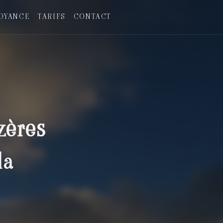
OYANCE
TARIFS
CONTACT
zères
la