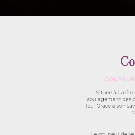
Co
COUPEUR 
Située à Cazère
soulagement des b
feu'. Grâce à son s
d
Le coupeur de fe