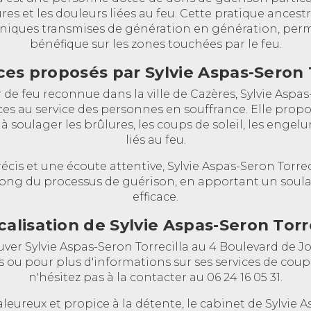
res et les douleurs liées au feu. Cette pratique ancest
hniques transmises de génération en génération, per
bénéfique sur les zones touchées par le feu.
ces proposés par Sylvie Aspas-Seron 
de feu reconnue dans la ville de Cazères, Sylvie Aspas
s au service des personnes en souffrance. Elle prop
 à soulager les brûlures, les coups de soleil, les engel
liés au feu.
récis et une écoute attentive, Sylvie Aspas-Seron Torr
 long du processus de guérison, en apportant un soul
efficace.
calisation de Sylvie Aspas-Seron Torr
ver Sylvie Aspas-Seron Torrecilla au 4 Boulevard de Jo
 ou pour plus d'informations sur ses services de coupe
n'hésitez pas à la contacter au 06 24 16 05 31.
leureux et propice à la détente, le cabinet de Sylvie A