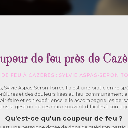
upeur de feu près de Cazè
DE FEU À CAZÈRES : SYLVIE ASPAS-SERON T
s, Sylvie Aspas-Seron Torrecilla est une praticienne spé
rûlures et des douleurs liées au feu, communément a
avoir-faire et son expérience, elle accompagne les per
ans la gestion de ces maux souvent difficiles à soulage
Qu'est-ce qu'un coupeur de feu ?
u est une personne dotée de dons de guérison particul