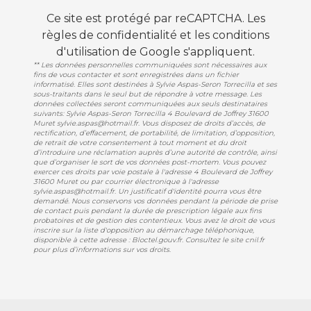
Ce site est protégé par reCAPTCHA. Les
règles de confidentialité
et les
conditions
d'utilisation
de Google s'appliquent.
** Les données personnelles communiquées sont nécessaires aux
fins de vous contacter et sont enregistrées dans un fichier
informatisé. Elles sont destinées à Sylvie Aspas-Seron Torrecilla et ses
sous-traitants dans le seul but de répondre à votre message. Les
données collectées seront communiquées aux seuls destinataires
suivants: Sylvie Aspas-Seron Torrecilla 4 Boulevard de Joffrey 31600
Muret sylvie.aspas@hotmail.fr. Vous disposez de droits d’accès, de
rectification, d’effacement, de portabilité, de limitation, d’opposition,
de retrait de votre consentement à tout moment et du droit
d’introduire une réclamation auprès d’une autorité de contrôle, ainsi
que d’organiser le sort de vos données post-mortem. Vous pouvez
exercer ces droits par voie postale à l'adresse 4 Boulevard de Joffrey
31600 Muret ou par courrier électronique à l'adresse
sylvie.aspas@hotmail.fr. Un justificatif d'identité pourra vous être
demandé. Nous conservons vos données pendant la période de prise
de contact puis pendant la durée de prescription légale aux fins
probatoires et de gestion des contentieux. Vous avez le droit de vous
inscrire sur la liste d'opposition au démarchage téléphonique,
disponible à cette adresse :
Bloctel.gouv.fr
. Consultez le site cnil.fr
pour plus d’informations sur vos droits.