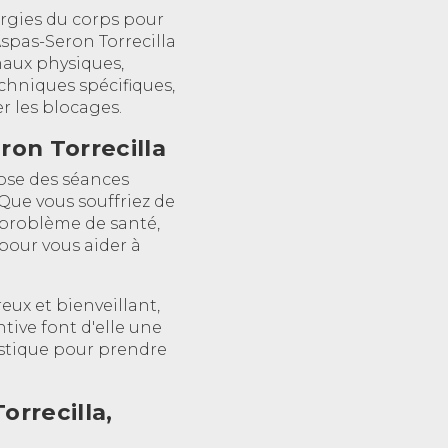
ergies du corps pour
Aspas-Seron Torrecilla
maux physiques,
chniques spécifiques,
er les blocages.
ron Torrecilla
ose des séances
Que vous souffriez de
 problème de santé,
pour vous aider à
eux et bienveillant,
tive font d'elle une
stique pour prendre
orrecilla,