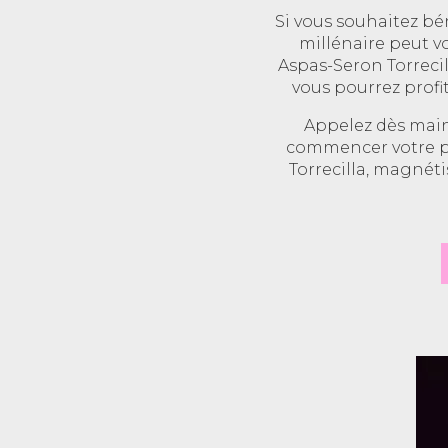
Si vous souhaitez bé
millénaire peut vo
Aspas-Seron Torrecil
vous pourrez profi
Appelez dès mai
commencer votre pa
Torrecilla, magnét