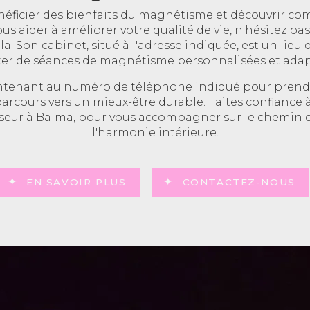
néficier des bienfaits du magnétisme et découvrir c
us aider à améliorer votre qualité de vie, n'hésitez pas
la. Son cabinet, situé à l'adresse indiquée, est un lie
ter de séances de magnétisme personnalisées et adap
ntenant au numéro de téléphone indiqué pour prendr
rcours vers un mieux-être durable. Faites confiance à
iseur à Balma, pour vous accompagner sur le chemin d
l'harmonie intérieure.
EN SAVOIR PLUS
CONTACTEZ-NOUS