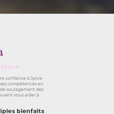
a
RECILLA
e confiance à Sylvie
 à ses compétences en
t de soulagement des
vent vous aider à
ples bienfaits