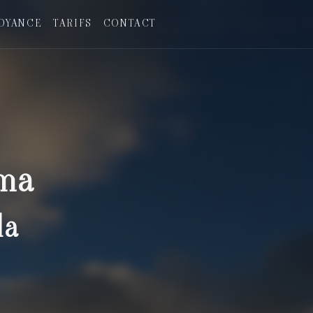
OYANCE
TARIFS
CONTACT
lma
la