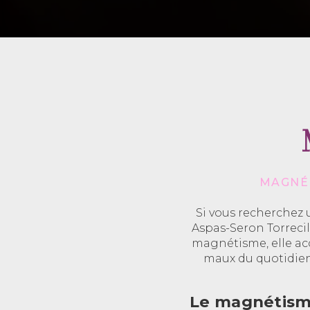
MAGNÉT
Si vous recherchez 
Aspas-Seron Torrecil
magnétisme, elle ac
maux du quotidie
Le magnétisme