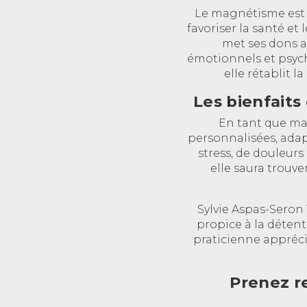
Le magnétisme est u
favoriser la santé et
met ses dons a
émotionnels et psych
elle rétablit l
Les bienfaits
En tant que ma
personnalisées, adap
stress, de douleur
elle saura trouv
Sylvie Aspas-Seron 
propice à la détent
praticienne appréc
Prenez re