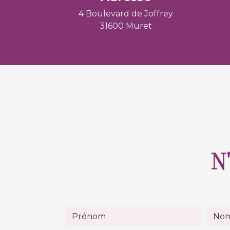
4 Boulevard de Joffrey
31600 Muret
N'