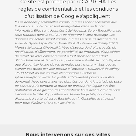
Ce site est protégé par reCAPTCHA. Les
règles de confidentialité
et les
conditions
d'utilisation
de Google s'appliquent.
** Les données personnelles communiquées sont nécessaires aux
fins de vous contacter et sont enregistrées dans un fichier
informatisé. Elles sont destinées à Sylvie Aspas-Seron Torrecilla et ses
sous-traitants dans le seul but de répondre à votre message. Les
données collectées seront communiquées aux seuls destinataires
suivants: Sylvie Aspas-Seron Torrecilla 4 Boulevard de Joffrey 31600
Muret sylvie.aspas@hotmail.fr. Vous disposez de droits d’accès, de
rectification, d’effacement, de portabilité, de limitation, d’opposition,
de retrait de votre consentement à tout moment et du droit
d’introduire une réclamation auprès d’une autorité de contrôle, ainsi
que d’organiser le sort de vos données post-mortem. Vous pouvez
exercer ces droits par voie postale à l'adresse 4 Boulevard de Joffrey
31600 Muret ou par courrier électronique à l'adresse
sylvie.aspas@hotmail.fr. Un justificatif d'identité pourra vous être
demandé. Nous conservons vos données pendant la période de prise
de contact puis pendant la durée de prescription légale aux fins
probatoires et de gestion des contentieux. Vous avez le droit de vous
inscrire sur la liste d'opposition au démarchage téléphonique,
disponible à cette adresse :
Bloctel.gouv.fr
. Consultez le site cnil.fr
pour plus d’informations sur vos droits.
Nous intervenons sur ces villes