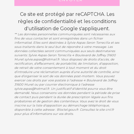
Ce site est protégé par reCAPTCHA. Les
règles de confidentialité
et les
conditions
d'utilisation
de Google s'appliquent.
** Les données personnelles communiquées sont nécessaires aux
fins de vous contacter et sont enregistrées dans un fichier
informatisé. Elles sont destinées à Sylvie Aspas-Seron Torrecilla et ses
sous-traitants dans le seul but de répondre à votre message. Les
données collectées seront communiquées aux seuls destinataires
suivants: Sylvie Aspas-Seron Torrecilla 4 Boulevard de Joffrey 31600
Muret sylvie.aspas@hotmail.fr. Vous disposez de droits d’accès, de
rectification, d’effacement, de portabilité, de limitation, d’opposition,
de retrait de votre consentement à tout moment et du droit
d’introduire une réclamation auprès d’une autorité de contrôle, ainsi
que d’organiser le sort de vos données post-mortem. Vous pouvez
exercer ces droits par voie postale à l'adresse 4 Boulevard de Joffrey
31600 Muret ou par courrier électronique à l'adresse
sylvie.aspas@hotmail.fr. Un justificatif d'identité pourra vous être
demandé. Nous conservons vos données pendant la période de prise
de contact puis pendant la durée de prescription légale aux fins
probatoires et de gestion des contentieux. Vous avez le droit de vous
inscrire sur la liste d'opposition au démarchage téléphonique,
disponible à cette adresse :
Bloctel.gouv.fr
. Consultez le site cnil.fr
pour plus d’informations sur vos droits.