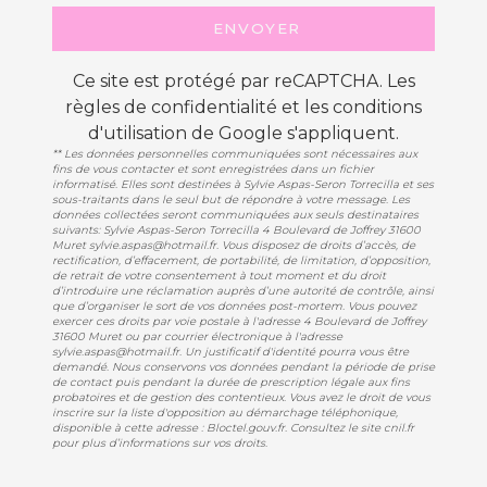
ENVOYER
Ce site est protégé par reCAPTCHA. Les
règles de confidentialité
et les
conditions
d'utilisation
de Google s'appliquent.
** Les données personnelles communiquées sont nécessaires aux
fins de vous contacter et sont enregistrées dans un fichier
informatisé. Elles sont destinées à Sylvie Aspas-Seron Torrecilla et ses
sous-traitants dans le seul but de répondre à votre message. Les
données collectées seront communiquées aux seuls destinataires
suivants: Sylvie Aspas-Seron Torrecilla 4 Boulevard de Joffrey 31600
Muret sylvie.aspas@hotmail.fr. Vous disposez de droits d’accès, de
rectification, d’effacement, de portabilité, de limitation, d’opposition,
de retrait de votre consentement à tout moment et du droit
d’introduire une réclamation auprès d’une autorité de contrôle, ainsi
que d’organiser le sort de vos données post-mortem. Vous pouvez
exercer ces droits par voie postale à l'adresse 4 Boulevard de Joffrey
31600 Muret ou par courrier électronique à l'adresse
sylvie.aspas@hotmail.fr. Un justificatif d'identité pourra vous être
demandé. Nous conservons vos données pendant la période de prise
de contact puis pendant la durée de prescription légale aux fins
probatoires et de gestion des contentieux. Vous avez le droit de vous
inscrire sur la liste d'opposition au démarchage téléphonique,
disponible à cette adresse :
Bloctel.gouv.fr
. Consultez le site cnil.fr
pour plus d’informations sur vos droits.