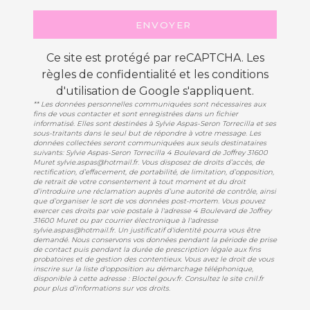
ENVOYER
Ce site est protégé par reCAPTCHA. Les
règles de confidentialité
et les
conditions
d'utilisation
de Google s'appliquent.
** Les données personnelles communiquées sont nécessaires aux
fins de vous contacter et sont enregistrées dans un fichier
informatisé. Elles sont destinées à Sylvie Aspas-Seron Torrecilla et ses
sous-traitants dans le seul but de répondre à votre message. Les
données collectées seront communiquées aux seuls destinataires
suivants: Sylvie Aspas-Seron Torrecilla 4 Boulevard de Joffrey 31600
Muret sylvie.aspas@hotmail.fr. Vous disposez de droits d’accès, de
rectification, d’effacement, de portabilité, de limitation, d’opposition,
de retrait de votre consentement à tout moment et du droit
d’introduire une réclamation auprès d’une autorité de contrôle, ainsi
que d’organiser le sort de vos données post-mortem. Vous pouvez
exercer ces droits par voie postale à l'adresse 4 Boulevard de Joffrey
31600 Muret ou par courrier électronique à l'adresse
sylvie.aspas@hotmail.fr. Un justificatif d'identité pourra vous être
demandé. Nous conservons vos données pendant la période de prise
de contact puis pendant la durée de prescription légale aux fins
probatoires et de gestion des contentieux. Vous avez le droit de vous
inscrire sur la liste d'opposition au démarchage téléphonique,
disponible à cette adresse :
Bloctel.gouv.fr
. Consultez le site cnil.fr
pour plus d’informations sur vos droits.