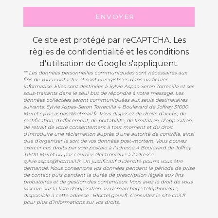
ENVOYER
Ce site est protégé par reCAPTCHA. Les
règles de confidentialité
et les
conditions
d'utilisation
de Google s'appliquent.
** Les données personnelles communiquées sont nécessaires aux
fins de vous contacter et sont enregistrées dans un fichier
informatisé. Elles sont destinées à Sylvie Aspas-Seron Torrecilla et ses
sous-traitants dans le seul but de répondre à votre message. Les
données collectées seront communiquées aux seuls destinataires
suivants: Sylvie Aspas-Seron Torrecilla 4 Boulevard de Joffrey 31600
Muret sylvie.aspas@hotmail.fr. Vous disposez de droits d’accès, de
rectification, d’effacement, de portabilité, de limitation, d’opposition,
de retrait de votre consentement à tout moment et du droit
d’introduire une réclamation auprès d’une autorité de contrôle, ainsi
que d’organiser le sort de vos données post-mortem. Vous pouvez
exercer ces droits par voie postale à l'adresse 4 Boulevard de Joffrey
31600 Muret ou par courrier électronique à l'adresse
sylvie.aspas@hotmail.fr. Un justificatif d'identité pourra vous être
demandé. Nous conservons vos données pendant la période de prise
de contact puis pendant la durée de prescription légale aux fins
probatoires et de gestion des contentieux. Vous avez le droit de vous
inscrire sur la liste d'opposition au démarchage téléphonique,
disponible à cette adresse :
Bloctel.gouv.fr
. Consultez le site cnil.fr
pour plus d’informations sur vos droits.