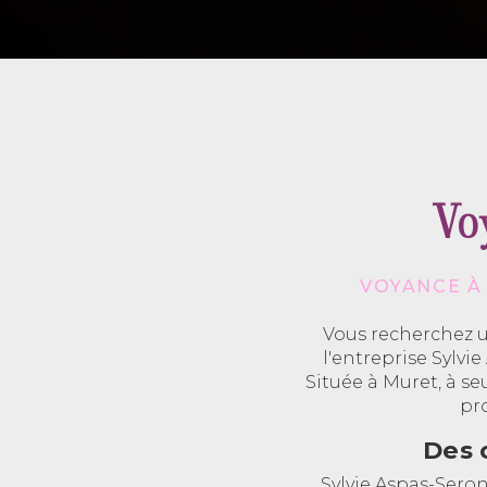
Vo
VOYANCE À
Vous recherchez u
l'entreprise Sylvi
Située à Muret, à s
pr
Des 
Sylvie Aspas-Seron