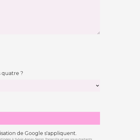
s quatre ?
isation
de Google s'appliquent.
nées à Sylvie Aspas-Seron Torrecilla et ses sous-traitants