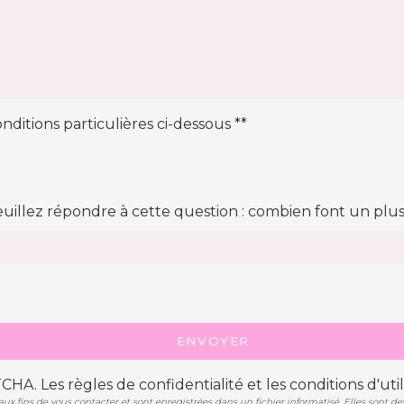
nditions particulières ci-dessous **
euillez répondre à cette question : combien font un plu
ENVOYER
TCHA. Les
règles de confidentialité
et les
conditions d'util
fins de vous contacter et sont enregistrées dans un fichier informatisé. Elles sont desti