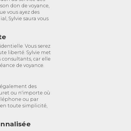
 son don de voyance,
Que vous ayez des
l, Sylvie saura vous
te
dentielle. Vous serez
e liberté. Sylvie met
consultants, car elle
 séance de voyance.
e également des
uret ou n'importe où
téléphone ou par
en toute simplicité,
nnalisée