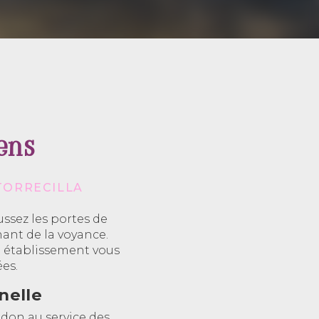
ens
TORRECILLA
ssez les portes de
nant de la voyance.
e établissement vous
es.
nelle
 don au service des