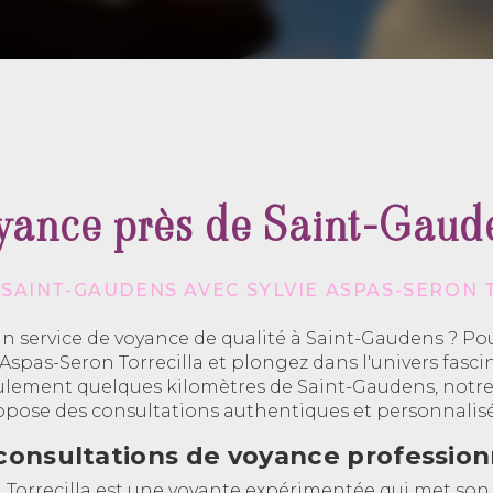
yance près de Saint-Gaud
 SAINT-GAUDENS AVEC SYLVIE ASPAS-SERON 
n service de voyance de qualité à Saint-Gaudens ? Pou
e Aspas-Seron Torrecilla et plongez dans l'univers fasci
eulement quelques kilomètres de Saint-Gaudens, notr
opose des consultations authentiques et personnalisé
consultations de voyance profession
 Torrecilla est une voyante expérimentée qui met son