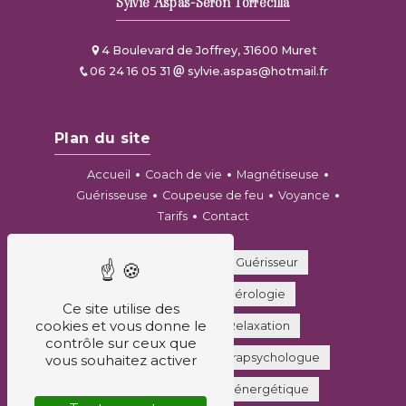
Sylvie Aspas-Seron Torrecilla
4 Boulevard de Joffrey, 31600 Muret
06 24 16 05 31
sylvie.aspas@hotmail.fr
Plan du site
Accueil
Coach de vie
Magnétiseuse
Guérisseuse
Coupeuse de feu
Voyance
Tarifs
Contact
Coupeur de feu
Guérisseur
Voyance
Numérologie
Ce site utilise des
cookies et vous donne le
Coach de vie
Relaxation
contrôle sur ceux que
Soin dermatose
Parapsychologue
vous souhaitez activer
Magnétiseur
Soin énergétique