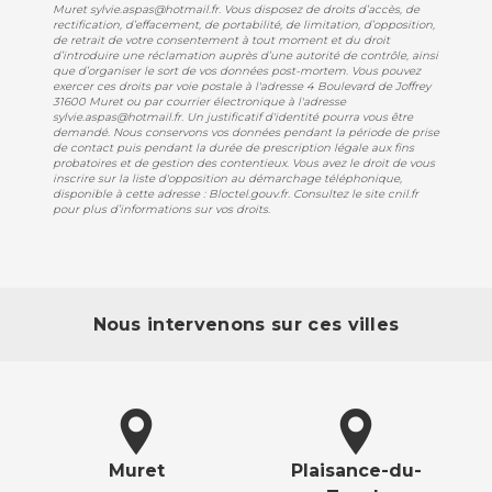
Muret sylvie.aspas@hotmail.fr. Vous disposez de droits d’accès, de
rectification, d’effacement, de portabilité, de limitation, d’opposition,
de retrait de votre consentement à tout moment et du droit
d’introduire une réclamation auprès d’une autorité de contrôle, ainsi
que d’organiser le sort de vos données post-mortem. Vous pouvez
exercer ces droits par voie postale à l'adresse 4 Boulevard de Joffrey
31600 Muret ou par courrier électronique à l'adresse
sylvie.aspas@hotmail.fr. Un justificatif d'identité pourra vous être
demandé. Nous conservons vos données pendant la période de prise
de contact puis pendant la durée de prescription légale aux fins
probatoires et de gestion des contentieux. Vous avez le droit de vous
inscrire sur la liste d'opposition au démarchage téléphonique,
disponible à cette adresse :
Bloctel.gouv.fr
. Consultez le site cnil.fr
pour plus d’informations sur vos droits.
Nous intervenons sur ces villes
Muret
Plaisance-du-