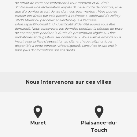
de retrait de votre consentement à tout moment et du droit
d’introduire une réclamation auprès d’une autorité de contrôle, ainsi
que d’organiser le sort de vos données post-mortem. Vous pouvez
exercer ces droits par voie postale à l'adresse 4 Boulevard de Joffrey
31600 Muret ou par courrier électronique à l'adresse
sylvie.aspas@hotmail.fr. Un justificatif d'identité pourra vous être
demandé. Nous conservons vos données pendant la période de prise
de contact puis pendant la durée de prescription légale aux fins
probatoires et de gestion des contentieux. Vous avez le droit de vous
inscrire sur la liste d'opposition au démarchage téléphonique,
disponible à cette adresse :
Bloctel.gouv.fr
. Consultez le site cnil.fr
pour plus d’informations sur vos droits.
Nous intervenons sur ces villes
Muret
Plaisance-du-
Touch