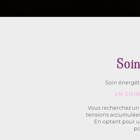
Soin
Soin énergéti
UN SOI
Vous recherchez un 
tensions accumulées 
En optant pour un
po