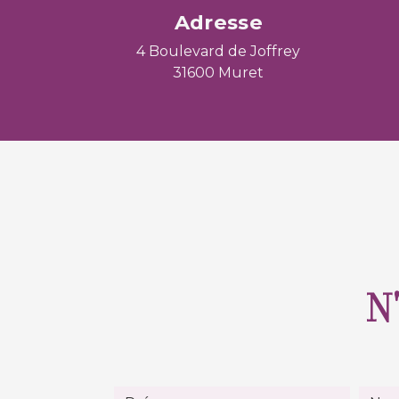
Adresse
4 Boulevard de Joffrey
31600 Muret
N'