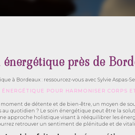
 énergétique près de Bor
que à Bordeaux : ressourcez-vous avec Sylvie Aspas-Se
N ÉNERGÉTIQUE POUR HARMONISER CORPS ET
moment de détente et de bien-être, un moyen de soula
au quotidien ? Le soin énergétique peut être la solut
e approche holistique visant à rééquilibrer les énerg
urrez retrouver un sentiment de plénitude et de vitali