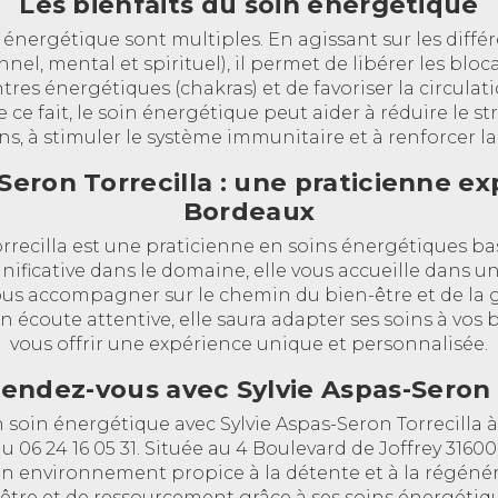
Les bienfaits du soin énergétique
 énergétique sont multiples. En agissant sur les différ
nel, mental et spirituel), il permet de libérer les blo
res énergétiques (chakras) et de favoriser la circulati
 ce fait, le soin énergétique peut aider à réduire le str
s, à stimuler le système immunitaire et à renforcer la v
-Seron Torrecilla : une praticienne e
Bordeaux
orrecilla est une praticienne en soins énergétiques ba
nificative dans le domaine, elle vous accueille dans u
ous accompagner sur le chemin du bien-être et de la g
 écoute attentive, elle saura adapter ses soins à vos b
vous offrir une expérience unique et personnalisée.
endez-vous avec Sylvie Aspas-Seron 
 soin énergétique avec Sylvie Aspas-Seron Torrecilla 
au 06 24 16 05 31. Située au 4 Boulevard de Joffrey 3160
un environnement propice à la détente et à la régénér
tre et de ressourcement grâce à ses soins énergétiqu