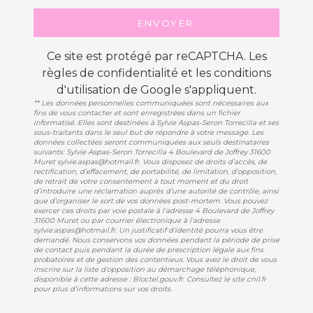
ENVOYER
Ce site est protégé par reCAPTCHA. Les
règles de confidentialité
et les
conditions
d'utilisation
de Google s'appliquent.
** Les données personnelles communiquées sont nécessaires aux
fins de vous contacter et sont enregistrées dans un fichier
informatisé. Elles sont destinées à Sylvie Aspas-Seron Torrecilla et ses
sous-traitants dans le seul but de répondre à votre message. Les
données collectées seront communiquées aux seuls destinataires
suivants: Sylvie Aspas-Seron Torrecilla 4 Boulevard de Joffrey 31600
Muret sylvie.aspas@hotmail.fr. Vous disposez de droits d’accès, de
rectification, d’effacement, de portabilité, de limitation, d’opposition,
de retrait de votre consentement à tout moment et du droit
d’introduire une réclamation auprès d’une autorité de contrôle, ainsi
que d’organiser le sort de vos données post-mortem. Vous pouvez
exercer ces droits par voie postale à l'adresse 4 Boulevard de Joffrey
31600 Muret ou par courrier électronique à l'adresse
sylvie.aspas@hotmail.fr. Un justificatif d'identité pourra vous être
demandé. Nous conservons vos données pendant la période de prise
de contact puis pendant la durée de prescription légale aux fins
probatoires et de gestion des contentieux. Vous avez le droit de vous
inscrire sur la liste d'opposition au démarchage téléphonique,
disponible à cette adresse :
Bloctel.gouv.fr
. Consultez le site cnil.fr
pour plus d’informations sur vos droits.