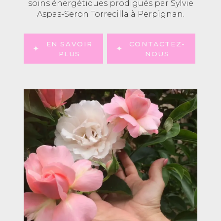
soins énergétiques prodigués par Sylvie
Aspas-Seron Torrecilla à Perpignan.
EN SAVOIR
CONTACTEZ-
PLUS
NOUS